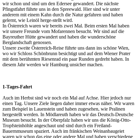
wir schon und sind um den Edersee gewandert. Die nächste
Pfingstfahrt führte uns in den Spreewald. Hier sind wir unter
anderem mit einem Kahn durch die Natur gefahren und haben
gelernt, wie Leinöl herge-stellt wird.
In Österreich waren wir bereits zwei Mal. Beim ersten Mal haben
wir unsere Freunde vom Mofarennen besucht. Wir sind auf die
Bayreuther Hütte gewandert und haben die wunderschöne
Berglandschaft genossen.
Unsere zweite Österreich-Reise führte uns dann ins schöne Wien,
wo wir Schloss Schönbrunn besichtigt und auf dem Wiener Prater
mit dem berühmten Riesenrad ein paar Runden gedreht haben. In
diesem Jahr werden wir Hamburg unsicher machen.
1-Tages-Fahrt
Auch im Herbst sind wir noch ein Mal auf Achse. Hier jedoch nur
einen Tag. Unsere Ziele liegen daher immer etwas näher. Wir waren
zum Beispiel in Lauenstein und haben zugesehen, wie Pralinen
hergestellt werden. In Mödlareuth haben wir das Deutsch-Deutsche
Museum besucht. In der Oberpfalz haben wir uns die König-Otto-
Tropfsteinhöhle angeschaut und sind durch ein Freiland-
Bauernmuseum spaziert. Auch im fränkischen Weinanbaugeiet
waren wir schon das eine oder andere Mal und haben verschiedene