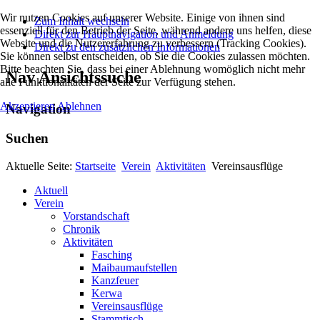
Wir nutzen Cookies auf unserer Website. Einige von ihnen sind
Zum Inhalt wechseln
essenziell für den Betrieb der Seite, während andere uns helfen, diese
Direkt zur Hauptnavigation und Anmeldung
Website und die Nutzererfahrung zu verbessern (Tracking Cookies).
Direkt zu den zusätzlichen Informationen
Sie können selbst entscheiden, ob Sie die Cookies zulassen möchten.
Bitte beachten Sie, dass bei einer Ablehnung womöglich nicht mehr
Nav Ansichtssuche
alle Funktionalitäten der Seite zur Verfügung stehen.
Akzeptieren
Ablehnen
Navigation
Suchen
Aktuelle Seite:
Startseite
Verein
Aktivitäten
Vereinsausflüge
Aktuell
Verein
Vorstandschaft
Chronik
Aktivitäten
Fasching
Maibaumaufstellen
Kanzfeuer
Kerwa
Vereinsausflüge
Stammtisch