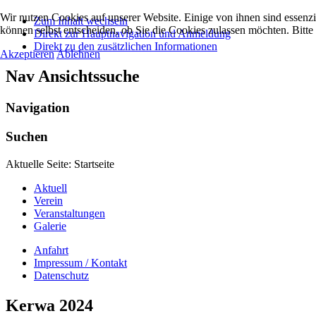
Wir nutzen Cookies auf unserer Website. Einige von ihnen sind essenzi
Zum Inhalt wechseln
können selbst entscheiden, ob Sie die Cookies zulassen möchten. Bitte
Direkt zur Hauptnavigation und Anmeldung
Direkt zu den zusätzlichen Informationen
Akzeptieren
Ablehnen
Nav Ansichtssuche
Navigation
Suchen
Aktuelle Seite:
Startseite
Aktuell
Verein
Veranstaltungen
Galerie
Anfahrt
Impressum / Kontakt
Datenschutz
Kerwa 2024